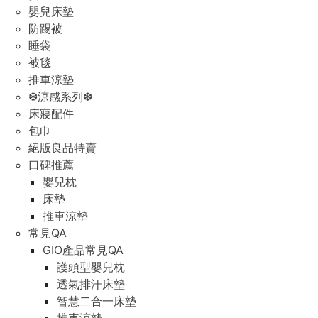
嬰兒床墊
防踢被
睡袋
被毯
推車涼墊
❆涼感系列❆
床寢配件
包巾
絕版良品特賣
口碑推薦
嬰兒枕
床墊
推車涼墊
常見QA
GIO產品常見QA
護頭型嬰兒枕
透氣排汗床墊
智慧二合一床墊