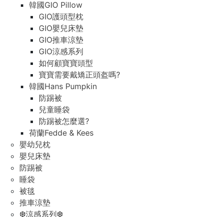
韓國GIO Pillow
GIO護頭型枕
GIO嬰兒床墊
GIO推車涼墊
GIO涼感系列
如何顧寶寶頭型
寶寶需要戴矯正頭盔嗎?
韓國Hans Pumpkin
防踢被
兒童睡袋
防踢被怎麼選?
荷蘭Fedde & Kees
嬰幼兒枕
嬰兒床墊
防踢被
睡袋
被毯
推車涼墊
❆涼感系列❆