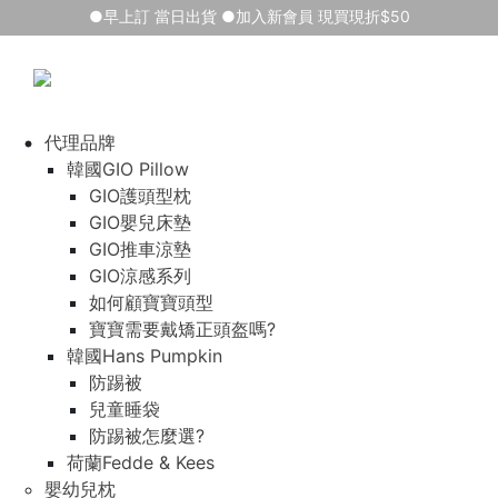
●早上訂 當日出貨 ●加入新會員 現買現折$50
代理品牌
韓國GIO Pillow
GIO護頭型枕
GIO嬰兒床墊
GIO推車涼墊
GIO涼感系列
如何顧寶寶頭型
寶寶需要戴矯正頭盔嗎?
韓國Hans Pumpkin
防踢被
兒童睡袋
防踢被怎麼選?
荷蘭Fedde & Kees
嬰幼兒枕