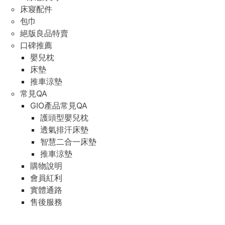
床寢配件
包巾
絕版良品特賣
口碑推薦
嬰兒枕
床墊
推車涼墊
常見QA
GIO產品常見QA
護頭型嬰兒枕
透氣排汗床墊
智慧二合一床墊
推車涼墊
購物說明
會員紅利
實體通路
售後服務