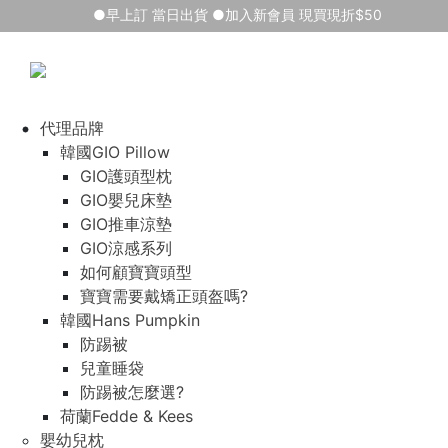
●早上訂 當日出貨 ●加入新會員 現買現折$50
代理品牌
韓國GIO Pillow
GIO護頭型枕
GIO嬰兒床墊
GIO推車涼墊
GIO涼感系列
如何顧寶寶頭型
寶寶需要戴矯正頭盔嗎?
韓國Hans Pumpkin
防踢被
兒童睡袋
防踢被怎麼選?
荷蘭Fedde & Kees
嬰幼兒枕