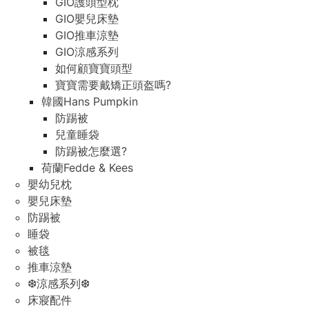
GIO護頭型枕
GIO嬰兒床墊
GIO推車涼墊
GIO涼感系列
如何顧寶寶頭型
寶寶需要戴矯正頭盔嗎?
韓國Hans Pumpkin
防踢被
兒童睡袋
防踢被怎麼選?
荷蘭Fedde & Kees
嬰幼兒枕
嬰兒床墊
防踢被
睡袋
被毯
推車涼墊
❆涼感系列❆
床寢配件