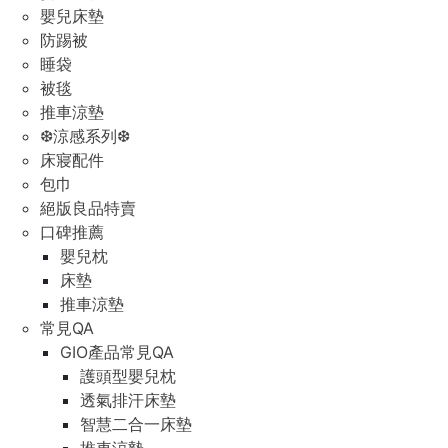
嬰兒床墊
防踢被
睡袋
被毯
推車涼墊
❆涼感系列❆
床寢配件
包巾
絕版良品特賣
口碑推薦
嬰兒枕
床墊
推車涼墊
常見QA
GIO產品常見QA
護頭型嬰兒枕
透氣排汗床墊
智慧二合一床墊