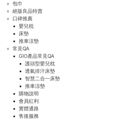
包巾
絕版良品特賣
口碑推薦
嬰兒枕
床墊
推車涼墊
常見QA
GIO產品常見QA
護頭型嬰兒枕
透氣排汗床墊
智慧二合一床墊
推車涼墊
購物說明
會員紅利
實體通路
售後服務