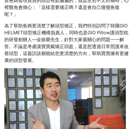
當爸媽發現寶寶的頭型有點扁扁的，或是左右不太對稱時，心
裡難免會擔心：「這樣需要矯正嗎？還是會自己慢慢恢復
呢？」
為了幫助爸媽更清楚了解頭型矯正，我們特別訪問了韓國GIO
HELMET頭型矯正機構負責人，同時也是GIO Pillow護頭型枕
的研發創辦人—金振榮先生，針對大家最關心的問題一一解
答。不論是考慮讓寶寶戴矯正頭盔，還是想透過日常照護來改
善頭型，這篇訪談都能給您更清楚的方向，幫助寶寶擁有更健
康的頭型發展。