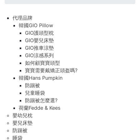
代理品牌
韓國GIO Pillow
GIO護頭型枕
GIO嬰兒床墊
GIO推車涼墊
GIO涼感系列
如何顧寶寶頭型
寶寶需要戴矯正頭盔嗎?
韓國Hans Pumpkin
防踢被
兒童睡袋
防踢被怎麼選?
荷蘭Fedde & Kees
嬰幼兒枕
嬰兒床墊
防踢被
睡袋