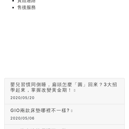
實體通路
售後服務
嬰兒習慣同側睡，扁頭怎麼「圓」回來？3大招
學起來，掌握改變黃金期！
2020/05/20
GIO兩款床墊哪裡不一樣?
2020/05/06