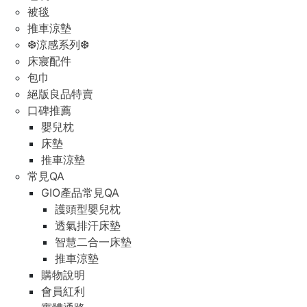
被毯
推車涼墊
❆涼感系列❆
床寢配件
包巾
絕版良品特賣
口碑推薦
嬰兒枕
床墊
推車涼墊
常見QA
GIO產品常見QA
護頭型嬰兒枕
透氣排汗床墊
智慧二合一床墊
推車涼墊
購物說明
會員紅利