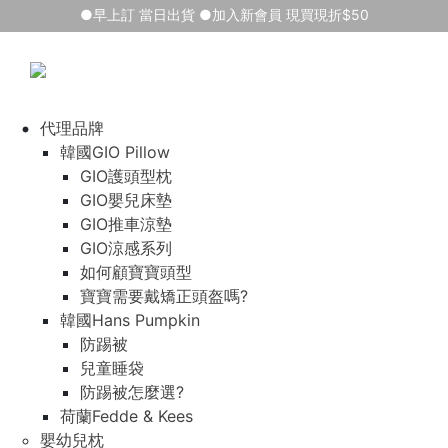
●早上訂 當日出貨 ●加入新會員 現買現折$50
代理品牌
韓國GIO Pillow
GIO護頭型枕
GIO嬰兒床墊
GIO推車涼墊
GIO涼感系列
如何顧寶寶頭型
寶寶需要戴矯正頭盔嗎?
韓國Hans Pumpkin
防踢被
兒童睡袋
防踢被怎麼選?
荷蘭Fedde & Kees
嬰幼兒枕