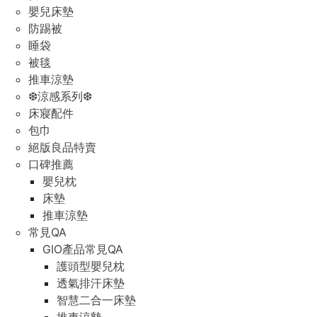
嬰兒床墊
防踢被
睡袋
被毯
推車涼墊
❆涼感系列❆
床寢配件
包巾
絕版良品特賣
口碑推薦
嬰兒枕
床墊
推車涼墊
常見QA
GIO產品常見QA
護頭型嬰兒枕
透氣排汗床墊
智慧二合一床墊