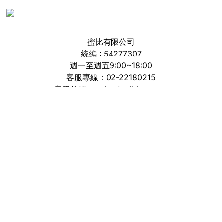
蜜比有限公司
統編 : 54277307
週一至週五9:00~18:00
客服專線：02-22180215
客服信箱:service@mibi.com.tw
若接到可疑電話，請洽詢165反詐騙專線
加入粉絲團
追蹤官方IG
線上即時客服
最新消息
實體通路
會員中心
七日退換貨
常見問題