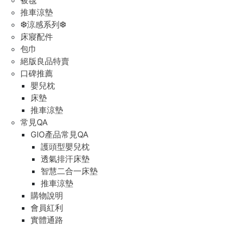
推車涼墊
❆涼感系列❆
床寢配件
包巾
絕版良品特賣
口碑推薦
嬰兒枕
床墊
推車涼墊
常見QA
GIO產品常見QA
護頭型嬰兒枕
透氣排汗床墊
智慧二合一床墊
推車涼墊
購物說明
會員紅利
實體通路