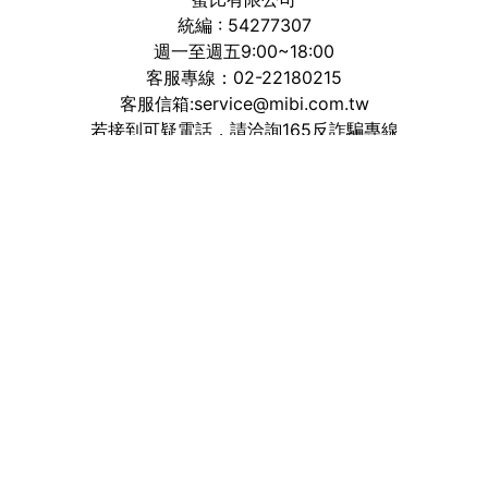
統編 : 54277307
週一至週五9:00~18:00
客服專線：02-22180215
客服信箱:service@mibi.com.tw
若接到可疑電話，請洽詢165反詐騙專線
加入粉絲團
追蹤官方IG
線上即時客服
最新消息
實體通路
會員中心
七日退換貨
常見問題
服務條款
隱私權保護