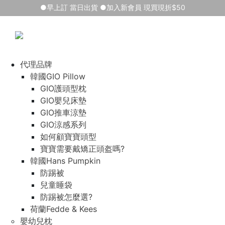
●早上訂 當日出貨 ●加入新會員 現買現折$50
代理品牌
韓國GIO Pillow
GIO護頭型枕
GIO嬰兒床墊
GIO推車涼墊
GIO涼感系列
如何顧寶寶頭型
寶寶需要戴矯正頭盔嗎?
韓國Hans Pumpkin
防踢被
兒童睡袋
防踢被怎麼選?
荷蘭Fedde & Kees
嬰幼兒枕