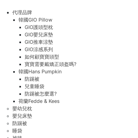
代理品牌
韓國GIO Pillow
GIO護頭型枕
GIO嬰兒床墊
GIO推車涼墊
GIO涼感系列
如何顧寶寶頭型
寶寶需要戴矯正頭盔嗎?
韓國Hans Pumpkin
防踢被
兒童睡袋
防踢被怎麼選?
荷蘭Fedde & Kees
嬰幼兒枕
嬰兒床墊
防踢被
睡袋
被毯