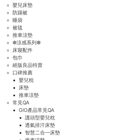
嬰兒床墊
防踢被
睡袋
被毯
推車涼墊
❆涼感系列❆
床寢配件
包巾
絕版良品特賣
口碑推薦
嬰兒枕
床墊
推車涼墊
常見QA
GIO產品常見QA
護頭型嬰兒枕
透氣排汗床墊
智慧二合一床墊