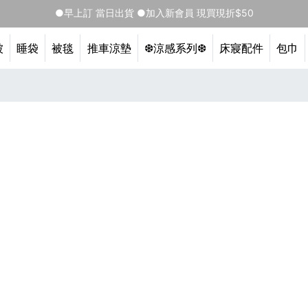
●早上訂 當日出貨 ●加入新會員 現買現折$50
被
睡袋
被毯
推車涼墊
❆涼感系列❆
床寢配件
包巾