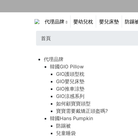
代理品牌
嬰幼兒枕
嬰兒床墊
防踢
首頁
代理品牌
韓國GIO Pillow
GIO護頭型枕
GIO嬰兒床墊
GIO推車涼墊
GIO涼感系列
如何顧寶寶頭型
寶寶需要戴矯正頭盔嗎?
韓國Hans Pumpkin
防踢被
兒童睡袋