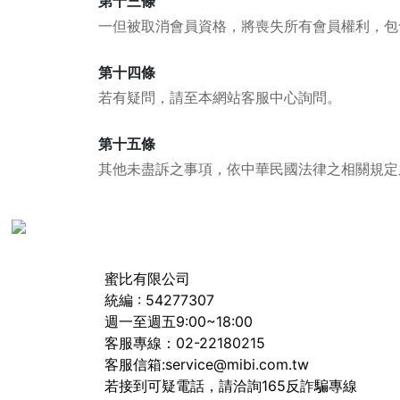
第十三條
一但被取消會員資格，將喪失所有會員權利，包
第十四條
若有疑問，請至本網站客服中心詢問。
第十五條
其他未盡訴之事項，依中華民國法律之相關規定
蜜比有限公司
統編 : 54277307
週一至週五9:00~18:00
客服專線：02-22180215
客服信箱:service@mibi.com.tw
若接到可疑電話，請洽詢165反詐騙專線