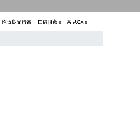
絕版良品特賣
口碑推薦
常見QA