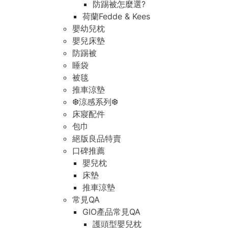
防踢被怎麼選?
荷蘭Fedde & Kees
嬰幼兒枕
嬰兒床墊
防踢被
睡袋
被毯
推車涼墊
❆涼感系列❆
床寢配件
包巾
絕版良品特賣
口碑推薦
嬰兒枕
床墊
推車涼墊
常見QA
GIO產品常見QA
護頭型嬰兒枕