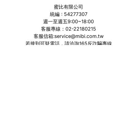
蜜比有限公司
統編 : 54277307
週一至週五9:00~18:00
客服專線：02-22180215
客服信箱:service@mibi.com.tw
若接到可疑電話，請洽詢165反詐騙專線
加入粉絲團
追蹤官方IG
線上即時客服
最新消息
實體通路
會員中心
七日退換貨
常見問題
服務條款
隱私權保護