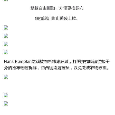
雙腿自由擺動，方便更換尿布
鈕扣設計防止睡袋上掀。
Hans Pumpkin防踢被布料纖維細緻，打開押扣時請從扣子
旁的邊布輕輕拆解，切勿從遠處拉扯，以免造成衣物破損。