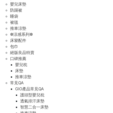
嬰兒床墊
防踢被
睡袋
被毯
推車涼墊
❆涼感系列❆
床寢配件
包巾
絕版良品特賣
口碑推薦
嬰兒枕
床墊
推車涼墊
常見QA
GIO產品常見QA
護頭型嬰兒枕
透氣排汗床墊
智慧二合一床墊