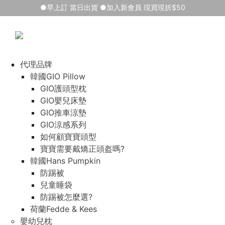
●早上訂 當日出貨 ●加入新會員 現買現折$50
代理品牌
韓國GIO Pillow
GIO護頭型枕
GIO嬰兒床墊
GIO推車涼墊
GIO涼感系列
如何顧寶寶頭型
寶寶需要戴矯正頭盔嗎?
韓國Hans Pumpkin
防踢被
兒童睡袋
防踢被怎麼選?
荷蘭Fedde & Kees
嬰幼兒枕