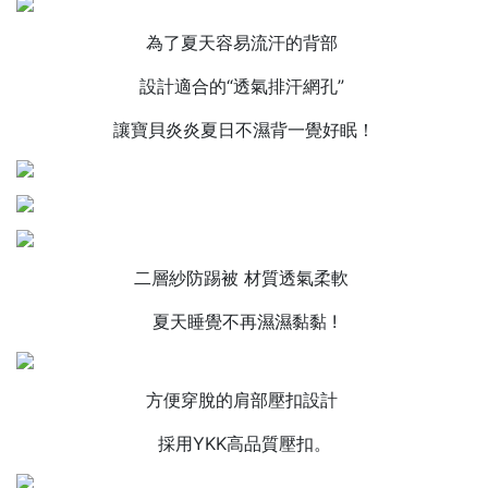
為了夏天容易流汗的背部
設計適合的“透氣排汗網孔”
讓寶貝炎炎夏日不濕背一覺好眠！
二層紗防踢被 材質透氣柔軟
夏天睡覺不再濕濕黏黏 !
方便穿脫的肩部壓扣設計
採用YKK高品質壓扣。