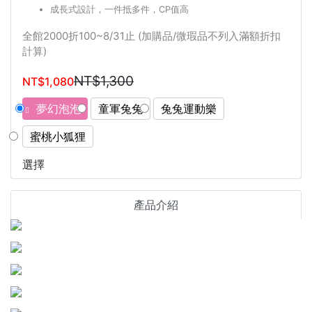
成長式設計，一件抵多件，CP值高
全館2000折100~8/31止 (加購品/微瑕品不列入滿額折扣
計算)
NT$1,300
NT$1,080
夢幻泡泡
童軍兔兔
兔兔運動樂
蜜桃小狐狸
選擇
產品介紹