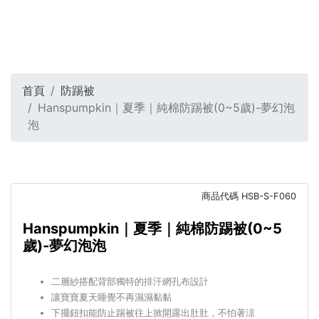
首頁
防踢被
Hanspumpkin｜夏季｜純棉防踢被(0~5歲)-夢幻泡
泡
商品代碼
HSB-S-F060
Hanspumpkin｜夏季｜純棉防踢被(0~5
歲)-夢幻泡泡
二層紗搭配背部獨特的排汗網孔布設計
讓寶寶夏天睡覺不再濕濕黏黏
下擺鈕扣能防止踢被往上掀開露出肚肚，不怕著涼