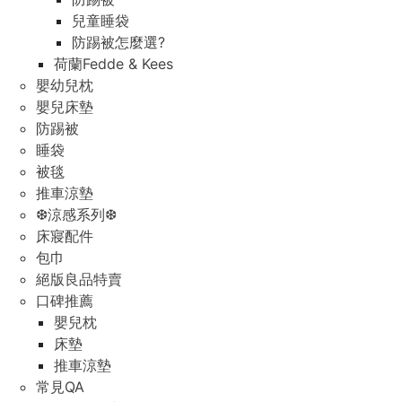
兒童睡袋
防踢被怎麼選?
荷蘭Fedde & Kees
嬰幼兒枕
嬰兒床墊
防踢被
睡袋
被毯
推車涼墊
❆涼感系列❆
床寢配件
包巾
絕版良品特賣
口碑推薦
嬰兒枕
床墊
推車涼墊
常見QA