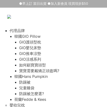
●早上訂 當日出貨 ●加入新會員 現買現折$50
代理品牌
韓國GIO Pillow
GIO護頭型枕
GIO嬰兒床墊
GIO推車涼墊
GIO涼感系列
如何顧寶寶頭型
寶寶需要戴矯正頭盔嗎?
韓國Hans Pumpkin
防踢被
兒童睡袋
防踢被怎麼選?
荷蘭Fedde & Kees
嬰幼兒枕