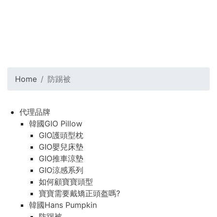
Home
防踢被
代理品牌
韓國GIO Pillow
GIO護頭型枕
GIO嬰兒床墊
GIO推車涼墊
GIO涼感系列
如何顧寶寶頭型
寶寶需要戴矯正頭盔嗎?
韓國Hans Pumpkin
防踢被