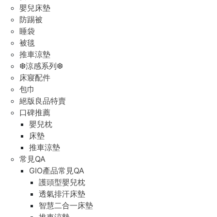
嬰兒床墊
防踢被
睡袋
被毯
推車涼墊
❆涼感系列❆
床寢配件
包巾
絕版良品特賣
口碑推薦
嬰兒枕
床墊
推車涼墊
常見QA
GIO產品常見QA
護頭型嬰兒枕
透氣排汗床墊
智慧二合一床墊