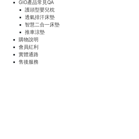
GIO產品常見QA
護頭型嬰兒枕
透氣排汗床墊
智慧二合一床墊
推車涼墊
購物說明
會員紅利
實體通路
售後服務