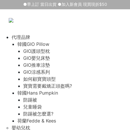
●早上訂 當日出貨 ●加入新會員 現買現折$50
代理品牌
韓國GIO Pillow
GIO護頭型枕
GIO嬰兒床墊
GIO推車涼墊
GIO涼感系列
如何顧寶寶頭型
寶寶需要戴矯正頭盔嗎?
韓國Hans Pumpkin
防踢被
兒童睡袋
防踢被怎麼選?
荷蘭Fedde & Kees
嬰幼兒枕