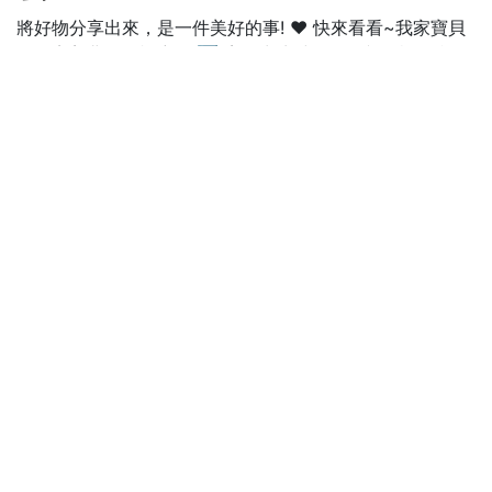
將好物分享出來，是一件美好的事! ❤ 快來看看~我家寶貝
頭型完美曲線的祕密吧!➡ 寶貝出生時，聽信親友說嬰兒是
不用枕頭的，用浴巾折一下就可當枕頭，吸汗又適合嬰兒高
度，天真的我~就讓寶貝睡浴巾折的枕頭，但越睡越覺得頭
型越扁又歪一邊，而且還沒夏天就開始長疹子，擦了醫生開
的藥膏，疹子依然反覆出現，那真的盛夏 ☀ 來到時，該怎
麼辦阿??? 於是上網看到了GIO Pillow的介紹，與許多媽咪
的推薦文，標榜涼爽透氣、低敏抗菌、預防扁頭，整個就是
深得我心!!! 而且清洗方便又速乾，不用擔心小孩吐奶在枕頭
上的問題，不立馬買回家怎麼對得起自己跟孩子呢!!! 很慶幸
早早入手了GIO Pillow，我家寶貝不再睡到滿頭大汗輾轉難
眠，疹子更是大大改善，而且頭型是家族裡的小孩最漂亮的
喔!!! ✌ "韓國GIO Pillow超透氣護頭型嬰兒枕頭"~激動真心
推薦!
更多內容
2020-11-07 00:00
GIO專業仰睡枕