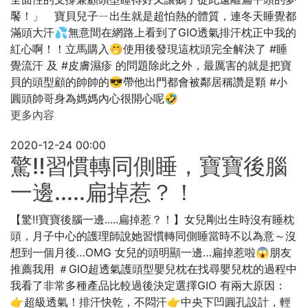
饜！」 寶貝兒子ㄧ出生就是超怕熱的體質，連冬天睡覺都
滿頭大汗💦無意間在網路上看到了GIO透氣排汗枕正中我的
紅心啊！！立馬購入🤭使用後發現這枕頭完全解決了 #睡
覺流汗 及 #皮膚濕疹 的問題除此之外，最厲害的就是把寶
貝的頭型顧的帥帥的😎帶他出門都會被鄰居稱讚是顆 #小
圓頭帥哥身為媽媽內心很開心呢🤣
更多內容
2020-12-24 00:00
驚‼️習慣轉同側睡，寶寶後腦
一邊.....扁掉惹？！
【驚‼️寶寶後腦一邊.....扁掉惹？！】女兒剛出生時沒有睡枕
頭，月子中心的護理師說她習慣轉同側睡當時不以為意～沒
想到一個月後…OMG 女兒的頭明顯一邊…扁掉惹啦😱朋友
推薦我用 ＃GIO超透氣護頭型嬰兒枕在找尋嬰兒枕的過程中
我看了非常多種產品比較過後決定選擇GIO 有兩大原因：
👉超級透氣！排汗快乾，不悶汗👉中央下凹圓孔設計，輕