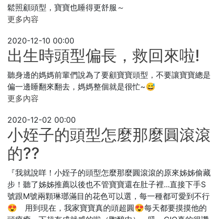
鬆照顧頭型，寶寶也睡得更舒服～
更多內容
2020-12-10 00:00
出生時頭型偏長，救回來啦!
聽身邊的媽媽前輩們說為了要顧寶寶頭型，不要讓寶寶總是
偏一邊睡翻來翻去，媽媽整個就是很忙~😅
更多內容
2020-12-02 00:00
小姪子的頭型怎麼那麼圓滾滾
的??
『我就說咩！小姪子的頭型怎麼那麼圓滾滾的原來姊姊偷藏
步！聽了姊姊推薦以後也不管寶寶還在肚子裡...直接下手S
號跟M號兩顆琳瑯滿目的花色可以選，每一種都可愛到不行
😍 用到現在，我家寶寶真的頭超圓😍每天都要摸摸他的