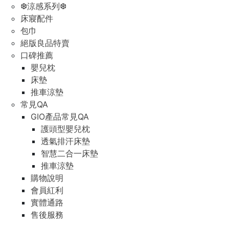
❆涼感系列❆
床寢配件
包巾
絕版良品特賣
口碑推薦
嬰兒枕
床墊
推車涼墊
常見QA
GIO產品常見QA
護頭型嬰兒枕
透氣排汗床墊
智慧二合一床墊
推車涼墊
購物說明
會員紅利
實體通路
售後服務