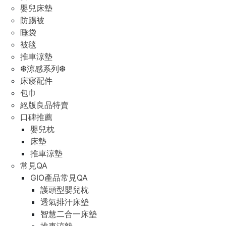
嬰兒床墊
防踢被
睡袋
被毯
推車涼墊
❆涼感系列❆
床寢配件
包巾
絕版良品特賣
口碑推薦
嬰兒枕
床墊
推車涼墊
常見QA
GIO產品常見QA
護頭型嬰兒枕
透氣排汗床墊
智慧二合一床墊