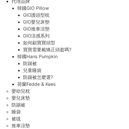
代理品牌
韓國GIO Pillow
GIO護頭型枕
GIO嬰兒床墊
GIO推車涼墊
GIO涼感系列
如何顧寶寶頭型
寶寶需要戴矯正頭盔嗎?
韓國Hans Pumpkin
防踢被
兒童睡袋
防踢被怎麼選?
荷蘭Fedde & Kees
嬰幼兒枕
嬰兒床墊
防踢被
睡袋
被毯
推車涼墊