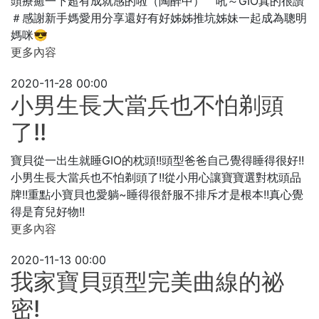
頭療癒一下超有成就感的啦（陶醉中） 吼～GIO真的很讚
＃感謝新手媽愛用分享還好有好姊姊推坑姊妹一起成為聰明
媽咪😎
更多內容
2020-11-28 00:00
小男生長大當兵也不怕剃頭
了!!
寶貝從一出生就睡GIO的枕頭!!頭型爸爸自己覺得睡得很好!!
小男生長大當兵也不怕剃頭了!!從小用心讓寶寶選對枕頭品
牌!!重點小寶貝也愛躺~睡得很舒服不排斥才是根本!!真心覺
得是育兒好物!!
更多內容
2020-11-13 00:00
我家寶貝頭型完美曲線的祕
密!