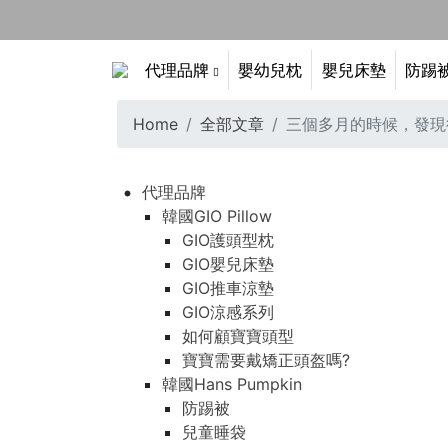
代理品牌
嬰幼兒枕
嬰兒床墊
防踢
Home
全部文章
三個多月的時候，發現後腦勺
代理品牌
韓國GIO Pillow
GIO護頭型枕
GIO嬰兒床墊
GIO推車涼墊
GIO涼感系列
如何顧寶寶頭型
寶寶需要戴矯正頭盔嗎?
韓國Hans Pumpkin
防踢被
兒童睡袋