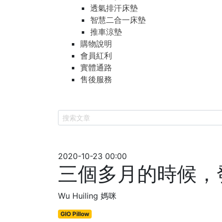
透氣排汗床墊
智慧二合一床墊
推車涼墊
購物說明
會員紅利
實體通路
售後服務
2020-10-23 00:00
三個多月的時候，發現
Wu Huiling 媽咪
GIO Pillow