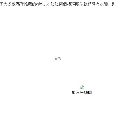
了大多數媽咪推薦的gio，才短短兩個禮拜頭型就稍微有改變，
原價
加入粉絲團