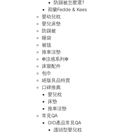
防踢被怎麼選?
荷蘭Fedde & Kees
嬰幼兒枕
嬰兒床墊
防踢被
睡袋
被毯
推車涼墊
❆涼感系列❆
床寢配件
包巾
絕版良品特賣
口碑推薦
嬰兒枕
床墊
推車涼墊
常見QA
GIO產品常見QA
護頭型嬰兒枕