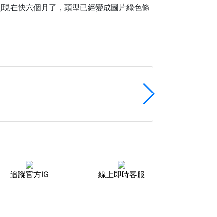
到現在快六個月了，頭型已經變成圖片綠色條
GIO護頭型
追蹤官方IG
線上即時客服