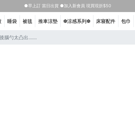
●早上訂 當日出貨 ●加入新會員 現買現折$50
被
睡袋
被毯
推車涼墊
❆涼感系列❆
床寢配件
包巾
太凸出.......