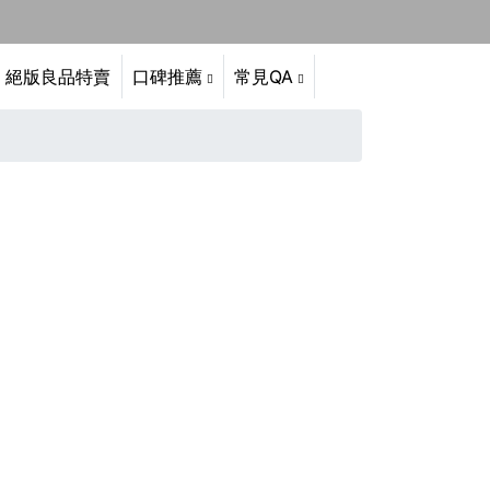
絕版良品特賣
口碑推薦
常見QA