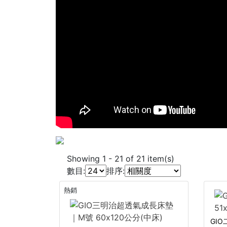
Showing
1
-
21
of
21
item(s)
數目:
排序:
熱銷
GIO