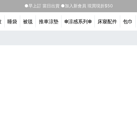
●早上訂 當日出貨 ●加入新會員 現買現折$50
被
睡袋
被毯
推車涼墊
❆涼感系列❆
床寢配件
包巾