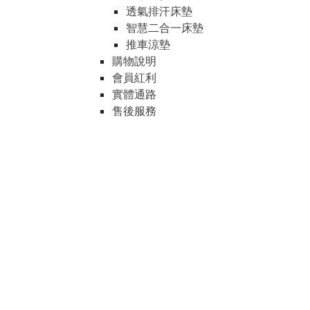
透氣排汗床墊
智慧二合一床墊
推車涼墊
購物說明
會員紅利
實體通路
售後服務