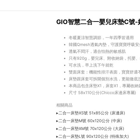
GIO智慧二合一嬰兒床墊C號
冬暖夏涼智慧調節，一年四季皆適用
韓國Qmesh透氣內墊，守護寶寶呼吸安
透氣不悶汗，適合怕熱的敏感肌
只有920g，嬰兒床、附收納袋，托嬰
可水洗，早上洗下午就乾
雙面床套：機能性排汗表面，寶寶舒適
床墊跟床套可拆開個別水洗，更能徹底
本商品包含床墊X1，床套X1，專屬收納袋
尺寸 58x110公分
(Chicco床邊床專屬)
相關商品
▸二合一床墊XS號 51x85公分 (床邊床)
▸
二合一床墊M號 60x120公分 (中床)
▸
二合一床墊XM號 70x120公分 (大床)
▸
二合一床墊L號 90x120公分 (特殊加大)