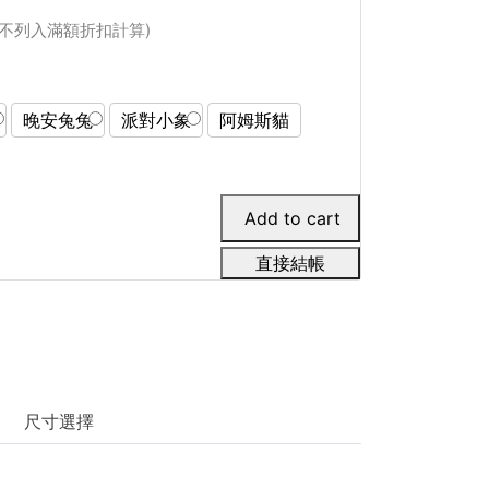
瑕品不列入滿額折扣計算)
晚安兔兔
派對小象
阿姆斯貓
直接結帳
尺寸選擇