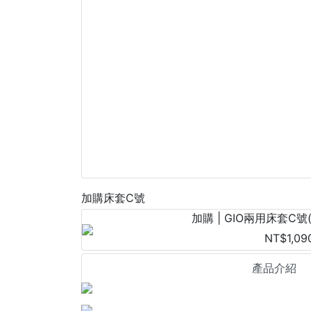
加購床套C號
加購 | GIO兩用床套C號
NT$1,09
產品介紹