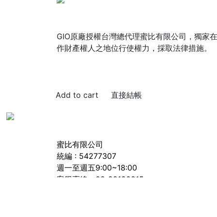
GIO原廠授權台灣總代理蜜比有限公司，獨家在
作財產權人之地位行使權力，採取法律措施。
直接結帳
蜜比有限公司
統編 : 54277307
週一至週五9:00~18:00
客服專線：02-22180215
客服信箱:service@mibi.com.tw
若接到可疑電話，請洽詢165反詐騙專線