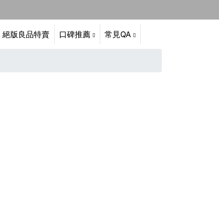
絕版良品特賣
口碑推薦
常見QA