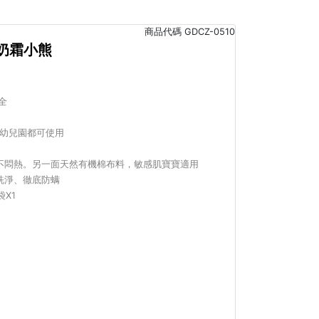
商品代碼
GDCZ-0510
-奶霜小熊
全
、幼兒園都可使用
不悶熱。另一面天然有機棉布料，敏感肌寶寶適用
洗淨、徹底防螨
X1