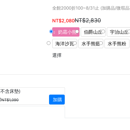
全館2000折100~8/31止 (加購品/微
NT$2,830
NT$2,080
奶霜小熊
伯爵山丘
宇治山丘
海洋沙瓦
水手熊藍
水手熊粉
選擇
(不含床墊)
0
加購
NT$1,090