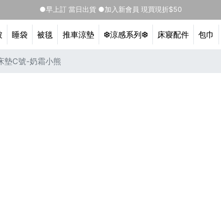
●早上訂 當日出貨 ●加入新會員 現買現折$50
被
睡袋
被毯
推車涼墊
❆涼感系列❆
床寢配件
包巾
床墊C號-奶霜小熊