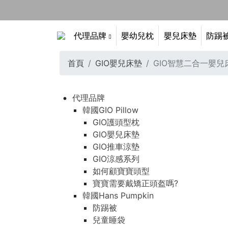
代理品牌
嬰幼兒枕
嬰兒床墊
防踢
首頁
GIO嬰兒床墊
GIO智慧二合一嬰兒
代理品牌
韓國GIO Pillow
GIO護頭型枕
GIO嬰兒床墊
GIO推車涼墊
GIO涼感系列
如何顧寶寶頭型
寶寶需要戴矯正頭盔嗎?
韓國Hans Pumpkin
防踢被
兒童睡袋