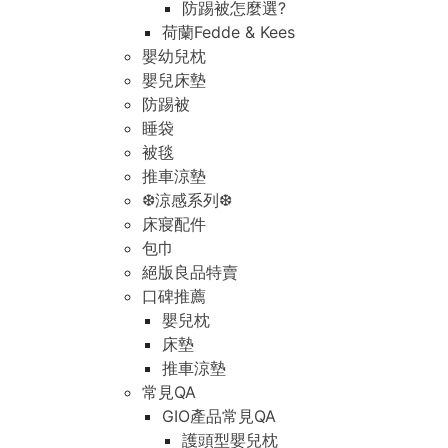
防踢被怎麼選?
荷蘭Fedde & Kees
嬰幼兒枕
嬰兒床墊
防踢被
睡袋
被毯
推車涼墊
❆涼感系列❆
床寢配件
包巾
絕版良品特賣
口碑推薦
嬰兒枕
床墊
推車涼墊
常見QA
GIO產品常見QA
護頭型嬰兒枕