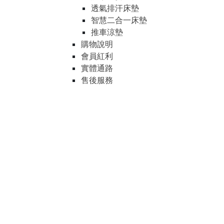
透氣排汗床墊
智慧二合一床墊
推車涼墊
購物說明
會員紅利
實體通路
售後服務