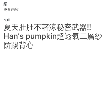
紹
更多內容
null
夏天肚肚不著涼秘密武器!!
Hanʼs pumpkin超透氣二層紗
防踢背心
更多內容
null
超薄透氣．Hanʼs Pumpkin二
層紗防踢背心(0-5歲可用)
天到了，龍哥除了把所有冬被都收起來之外，也把祕密地安
撫大毯改成小條安撫巾。 不然，每次都汗流浹背地睡到哭