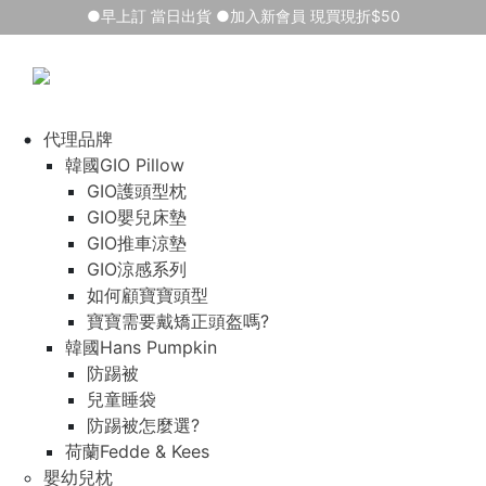
●早上訂 當日出貨 ●加入新會員 現買現折$50
代理品牌
韓國GIO Pillow
GIO護頭型枕
GIO嬰兒床墊
GIO推車涼墊
GIO涼感系列
如何顧寶寶頭型
寶寶需要戴矯正頭盔嗎?
韓國Hans Pumpkin
防踢被
兒童睡袋
防踢被怎麼選?
荷蘭Fedde & Kees
嬰幼兒枕