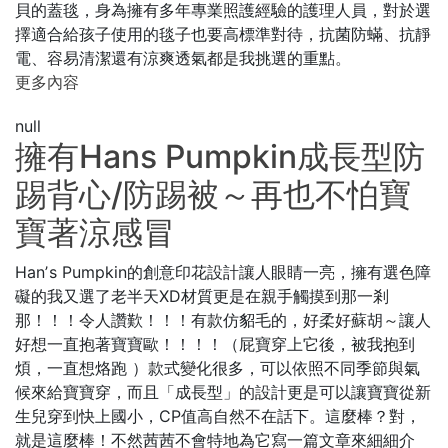
貝的蓋毯，身為擁有多年專業照護經驗的護理人員，對於選
擇適合給孩子使用的毯子也要高標準對待，抗菌防蟎、抗靜
電、容易清潔還有涼爽透氣都是我挑選的重點。
更多內容
null
擁有Hans Pumpkin成長型防
踢背心/防踢被～再也不怕寶
寶著涼感冒
Hanʼs Pumpkin的創意印花設計讓人眼睛一亮，擁有選色障
礙的我又選了老半天XD材質更是在親手觸摸到那一剎
那！！！令人讚歎！！！有款仿貂毛的，好柔好蘇胡～讓人
好想一直抱著寶寶歐！！！！（屁寶穿上它後，被我抱到
煩，一直想烙跑 ）款式變化很多，可以依照不同季節與氣
候來給寶寶穿，而且「成長型」的設計更是可以讓寶寶從新
生兒穿到快上國小，CP值高自然不在話下。這麼棒？對，
就是這麼棒！不然茜茜不會特地為它寫一篇文章來細細介