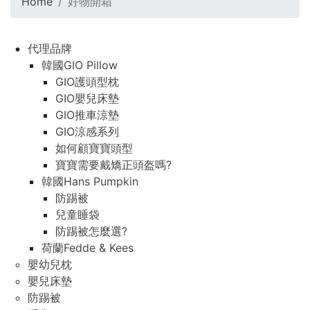
Home
好物開箱
代理品牌
韓國GIO Pillow
GIO護頭型枕
GIO嬰兒床墊
GIO推車涼墊
GIO涼感系列
如何顧寶寶頭型
寶寶需要戴矯正頭盔嗎?
韓國Hans Pumpkin
防踢被
兒童睡袋
防踢被怎麼選?
荷蘭Fedde & Kees
嬰幼兒枕
嬰兒床墊
防踢被