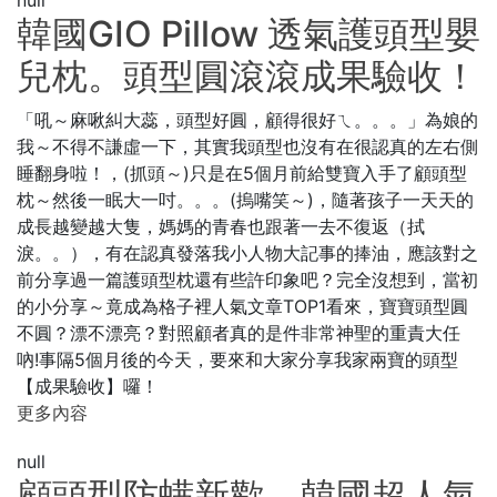
韓國GIO Pillow 透氣護頭型嬰
兒枕。頭型圓滾滾成果驗收！
「吼～麻啾糾大蕊，頭型好圓，顧得很好ㄟ。。。」為娘的
我～不得不謙虛一下，其實我頭型也沒有在很認真的左右側
睡翻身啦！，(抓頭～)只是在5個月前給雙寶入手了顧頭型
枕～然後一眠大一吋。。。(摀嘴笑～)，隨著孩子一天天的
成長越變越大隻，媽媽的青春也跟著一去不復返（拭
淚。。），有在認真發落我小人物大記事的捧油，應該對之
前分享過一篇護頭型枕還有些許印象吧？完全沒想到，當初
的小分享～竟成為格子裡人氣文章TOP1看來，寶寶頭型圓
不圓？漂不漂亮？對照顧者真的是件非常神聖的重責大任
吶!事隔5個月後的今天，要來和大家分享我家兩寶的頭型
【成果驗收】囉！
更多內容
null
顧頭型防螨新歡。韓國超人氣