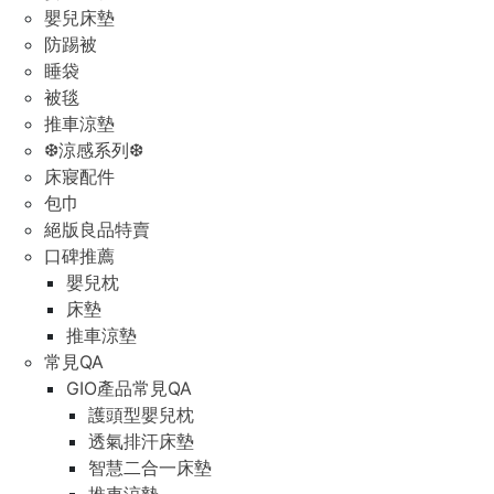
嬰兒床墊
防踢被
睡袋
被毯
推車涼墊
❆涼感系列❆
床寢配件
包巾
絕版良品特賣
口碑推薦
嬰兒枕
床墊
推車涼墊
常見QA
GIO產品常見QA
護頭型嬰兒枕
透氣排汗床墊
智慧二合一床墊