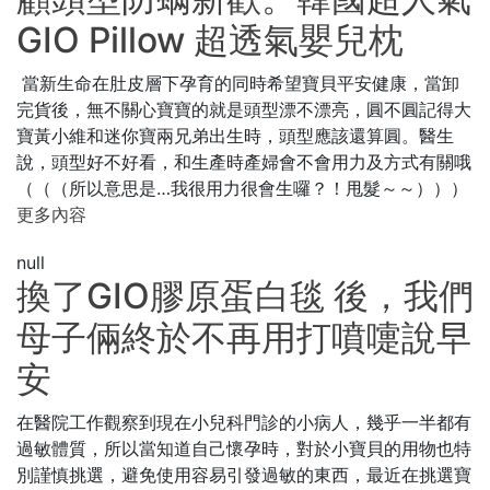
GIO Pillow 超透氣嬰兒枕
當新生命在肚皮層下孕育的同時希望寶貝平安健康，當卸
完貨後，無不關心寶寶的就是頭型漂不漂亮，圓不圓記得大
寶黃小維和迷你寶兩兄弟出生時，頭型應該還算圓。醫生
說，頭型好不好看，和生產時產婦會不會用力及方式有關哦
（（（所以意思是…我很用力很會生囉？！甩髮～～）））
更多內容
null
換了GIO膠原蛋白毯 後，我們
母子倆終於不再用打噴嚏說早
安
在醫院工作觀察到現在小兒科門診的小病人，幾乎一半都有
過敏體質，所以當知道自己懷孕時，對於小寶貝的用物也特
別謹慎挑選，避免使用容易引發過敏的東西，最近在挑選寶