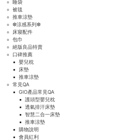
睡袋
被毯
推車涼墊
❆涼感系列❆
床寢配件
包巾
絕版良品特賣
口碑推薦
嬰兒枕
床墊
推車涼墊
常見QA
GIO產品常見QA
護頭型嬰兒枕
透氣排汗床墊
智慧二合一床墊
推車涼墊
購物說明
會員紅利