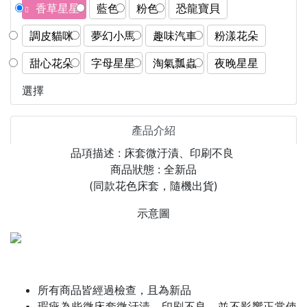
香草星星
藍色
粉色
恐龍寶貝
調皮貓咪
夢幻小馬
趣味汽車
粉漾花朵
甜心花朵
字母星星
淘氣瓢蟲
夜晚星星
選擇
產品介紹
品項描述 : 床套微汙漬、印刷不良
商品狀態 : 全新品
(同款花色床套，
隨機出貨
)
示意圖
所有商品皆經過檢查，且為新品
瑕疵為些微床套微汙漬、印刷不良，並不影響正常使