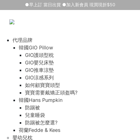
●早上訂 當日出貨 ●加入新會員 現買現折$50
代理品牌
韓國GIO Pillow
GIO護頭型枕
GIO嬰兒床墊
GIO推車涼墊
GIO涼感系列
如何顧寶寶頭型
寶寶需要戴矯正頭盔嗎?
韓國Hans Pumpkin
防踢被
兒童睡袋
防踢被怎麼選?
荷蘭Fedde & Kees
嬰幼兒枕