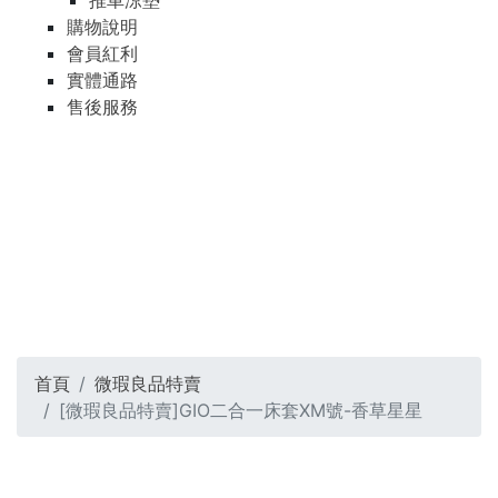
推車涼墊
購物說明
會員紅利
實體通路
售後服務
首頁
微瑕良品特賣
[微瑕良品特賣]GIO二合一床套XM號-香草星星