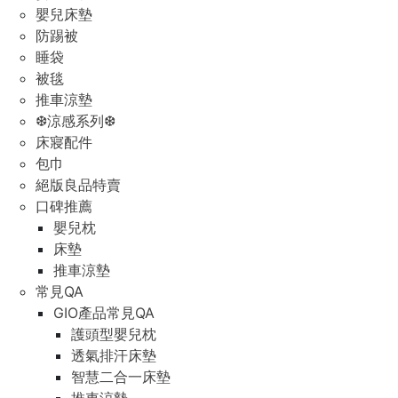
嬰兒床墊
防踢被
睡袋
被毯
推車涼墊
❆涼感系列❆
床寢配件
包巾
絕版良品特賣
口碑推薦
嬰兒枕
床墊
推車涼墊
常見QA
GIO產品常見QA
護頭型嬰兒枕
透氣排汗床墊
智慧二合一床墊