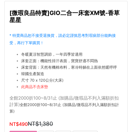
[微瑕良品特賣]GIO二合一床套XM號-香草
星星
* 特賣商品恕不接受退換貨，請必定謹慎思考對瑕疵部分能夠接
受，再行下單購買！
冬暖夏涼智慧調節，一年四季皆適用
床套正面：機能性排汗表面，寶寶舒適不悶熱
床套背面：天然有機棉布料，寒冷時躺在上面依然暖呼呼
韓國生產製造
尺寸 70 x 120公分(大床)
此商品不含床墊
全館2000折100~8/31止 (加購品/微瑕品不列入滿額折扣
計算)
全館2000折100~8/31止 (加購品/微瑕品不列入滿額折扣計
算)
NT$1,380
NT$490