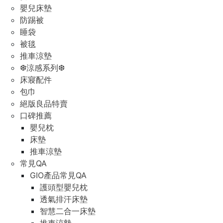
嬰兒床墊
防踢被
睡袋
被毯
推車涼墊
❆涼感系列❆
床寢配件
包巾
絕版良品特賣
口碑推薦
嬰兒枕
床墊
推車涼墊
常見QA
GIO產品常見QA
護頭型嬰兒枕
透氣排汗床墊
智慧二合一床墊