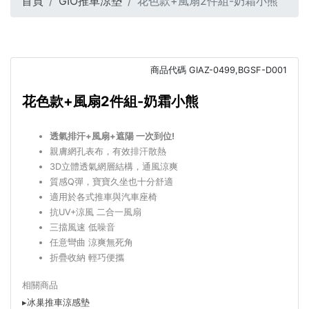
首頁
GIO推車涼墊
花色款+風扇2件組-奶霜小熊
商品代碼
GIAZ-0499,BGSF-D001
花色款+風扇2件組-奶霜小熊
透氣排汗+風扇+遮陽 一次到位!
親膚網孔表布，有效排汗散熱
3D立體透氣網層結構，通風涼爽
質感Q彈，寶寶久坐也十分舒適
適用於各式推車與汽車座椅
抗UV+涼風 二合一風扇
三擋風速 低噪音
任意彎曲 涼爽無死角
折疊收納 輕巧便攜
相關商品
▸冰巢推車涼感墊