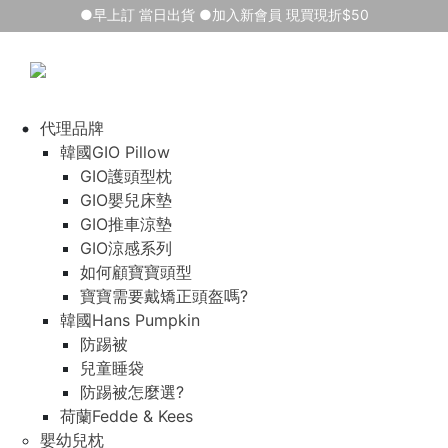
●早上訂 當日出貨 ●加入新會員 現買現折$50
代理品牌
韓國GIO Pillow
GIO護頭型枕
GIO嬰兒床墊
GIO推車涼墊
GIO涼感系列
如何顧寶寶頭型
寶寶需要戴矯正頭盔嗎?
韓國Hans Pumpkin
防踢被
兒童睡袋
防踢被怎麼選?
荷蘭Fedde & Kees
嬰幼兒枕