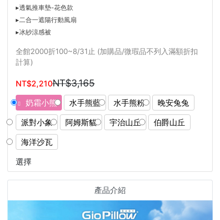
▸透氣推車墊-花色款
▸二合一遮陽行動風扇
▸冰紗涼感被
全館2000折100~8/31止 (加購品/微瑕品不列入滿額折扣
計算)
NT$3,165
NT$2,210
奶霜小熊
水手熊藍
水手熊粉
晚安兔兔
派對小象
阿姆斯貓
宇治山丘
伯爵山丘
海洋沙瓦
選擇
產品介紹