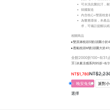
可水洗抗菌抗汙，耐
韓國製造
內含枕心+雙面枕套
為響應環保，本產品
求，可備註提醒以紙
相關商品
▸雙淇淋枕頭S
號(頭圍小於4
▸透氣枕頭M
號(頭圍大於41
全館2000折100~8/
算)
冰巢涼感系列95折~8/3
NT$2,23
NT$1,780
晚安兔兔
派對小
選擇