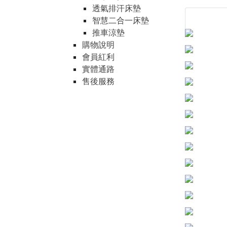
透氣排汗床墊
智慧二合一床墊
推車涼墊
購物說明
會員紅利
實體通路
售後服務