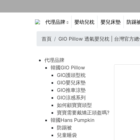
代理品牌
嬰幼兒枕
嬰兒床墊
防踢
首頁
GIO Pillow 透氣嬰兒枕 | 台灣官方總代
代理品牌
韓國GIO Pillow
GIO護頭型枕
GIO嬰兒床墊
GIO推車涼墊
GIO涼感系列
如何顧寶寶頭型
寶寶需要戴矯正頭盔嗎?
韓國Hans Pumpkin
防踢被
兒童睡袋