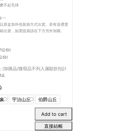
磨不起毛球
各一
以原盒加外包裝袋方式出貨。若有送禮需
箱出貨，
如需提袋請在下方另外加購
。
1公分)
公分)
31止 (加購品/微瑕品不列入滿額折扣計
1止
0
象
宇治山丘
伯爵山丘
直接結帳