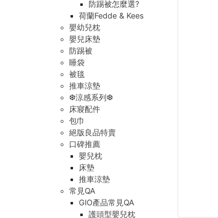
防踢被怎麼選?
荷蘭Fedde & Kees
嬰幼兒枕
嬰兒床墊
防踢被
睡袋
被毯
推車涼墊
❆涼感系列❆
床寢配件
包巾
絕版良品特賣
口碑推薦
嬰兒枕
床墊
推車涼墊
常見QA
GIO產品常見QA
護頭型嬰兒枕