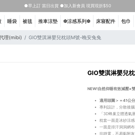
●早上訂 當日出貨 ●加入新會員 現買現折$50
被
睡袋
被毯
推車涼墊
❆涼感系列❆
床寢配件
包巾
理(mibi)
GIO雙淇淋嬰兒枕頭M號-晚安兔兔
GIO雙淇淋嬰兒
NEW!自然仰睡有效減壓×
適用頭圍＞＝41公
專利設計，分散後腦
「3D蜂巢立體透氣
枕套一面是冰紗涼感
一面是排汗洞洞網布
抗靜電，不易黏附灰