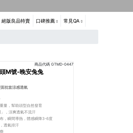
絕版良品特賣
口碑推薦
常見QA
商品代碼
GTMD-0447
枕頭M號-晚安兔兔
雙面枕套涼感透氣
分
重量，幫助頭型自然發育
層」，涼爽透氣不流汗
布，
瞬間導熱，體感瞬降3-6度
，透氣排汗
塵