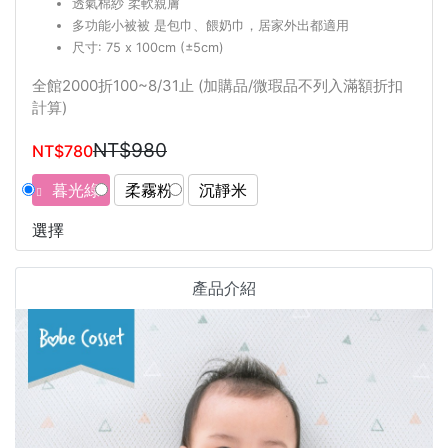
透氣棉紗 柔軟親膚
多功能小被被 是包巾、餵奶巾，居家外出都適用
尺寸: 75 x 100cm (±5cm)
全館2000折100~8/31止 (加購品/微瑕品不列入滿額折扣
計算)
NT$980
NT$780
暮光綠
柔霧粉
沉靜米
選擇
產品介紹