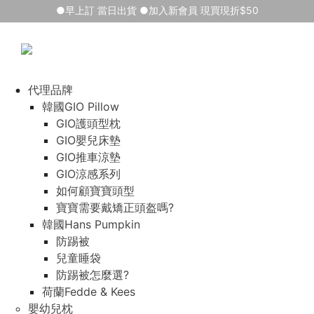
●早上訂 當日出貨 ●加入新會員 現買現折$50
代理品牌
韓國GIO Pillow
GIO護頭型枕
GIO嬰兒床墊
GIO推車涼墊
GIO涼感系列
如何顧寶寶頭型
寶寶需要戴矯正頭盔嗎?
韓國Hans Pumpkin
防踢被
兒童睡袋
防踢被怎麼選?
荷蘭Fedde & Kees
嬰幼兒枕