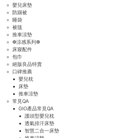
嬰兒床墊
防踢被
睡袋
被毯
推車涼墊
❆涼感系列❆
床寢配件
包巾
絕版良品特賣
口碑推薦
嬰兒枕
床墊
推車涼墊
常見QA
GIO產品常見QA
護頭型嬰兒枕
透氣排汗床墊
智慧二合一床墊