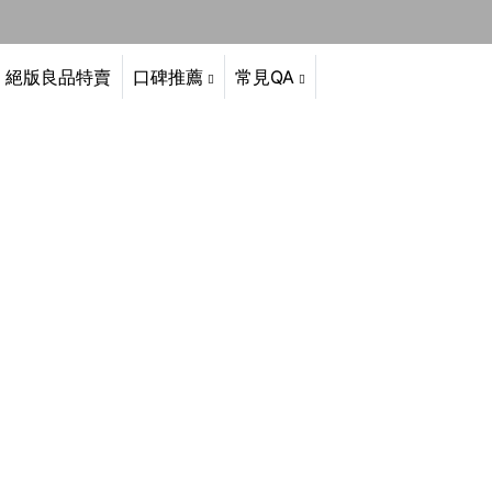
絕版良品特賣
口碑推薦
常見QA