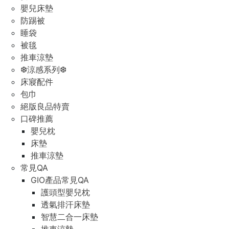
嬰兒床墊
防踢被
睡袋
被毯
推車涼墊
❆涼感系列❆
床寢配件
包巾
絕版良品特賣
口碑推薦
嬰兒枕
床墊
推車涼墊
常見QA
GIO產品常見QA
護頭型嬰兒枕
透氣排汗床墊
智慧二合一床墊