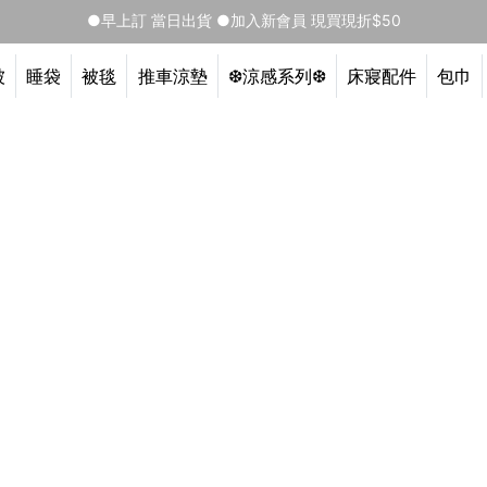
●早上訂 當日出貨 ●加入新會員 現買現折$50
被
睡袋
被毯
推車涼墊
❆涼感系列❆
床寢配件
包巾