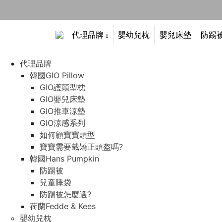
代理品牌
嬰幼兒枕
嬰兒床墊
防踢
代理品牌
韓國GIO Pillow
GIO護頭型枕
GIO嬰兒床墊
GIO推車涼墊
GIO涼感系列
如何顧寶寶頭型
寶寶需要戴矯正頭盔嗎?
韓國Hans Pumpkin
防踢被
兒童睡袋
防踢被怎麼選?
荷蘭Fedde & Kees
嬰幼兒枕