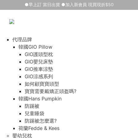
●早上訂 當日出貨 ●加入新會員 現買現折$50
代理品牌
韓國GIO Pillow
GIO護頭型枕
GIO嬰兒床墊
GIO推車涼墊
GIO涼感系列
如何顧寶寶頭型
寶寶需要戴矯正頭盔嗎?
韓國Hans Pumpkin
防踢被
兒童睡袋
防踢被怎麼選?
荷蘭Fedde & Kees
嬰幼兒枕