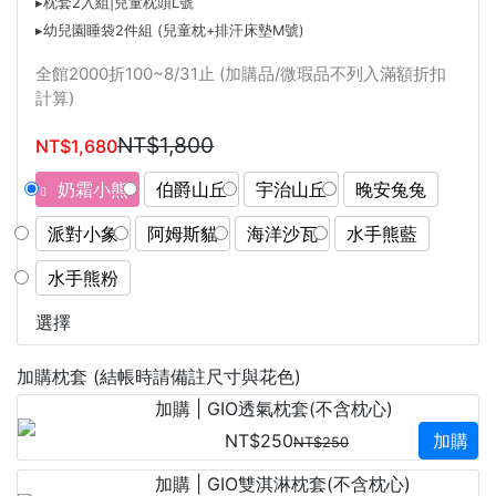
▸枕套2入組|兒童枕頭L號
▸幼兒園睡袋2件組 (兒童枕+排汗床墊M號)
全館2000折100~8/31止 (加購品/微瑕品不列入滿額折扣
計算)
NT$1,800
NT$1,680
奶霜小熊
伯爵山丘
宇治山丘
晚安兔兔
派對小象
阿姆斯貓
海洋沙瓦
水手熊藍
水手熊粉
選擇
加購枕套 (結帳時請備註尺寸與花色)
加購 | GIO透氣枕套(不含枕心)
NT$250
加購
NT$250
加購 | GIO雙淇淋枕套(不含枕心)