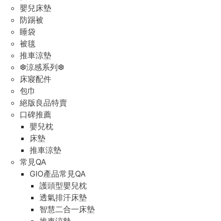
嬰兒床墊
防踢被
睡袋
被毯
推車涼墊
❆涼感系列❆
床寢配件
包巾
絕版良品特賣
口碑推薦
嬰兒枕
床墊
推車涼墊
常見QA
GIO產品常見QA
護頭型嬰兒枕
透氣排汗床墊
智慧二合一床墊