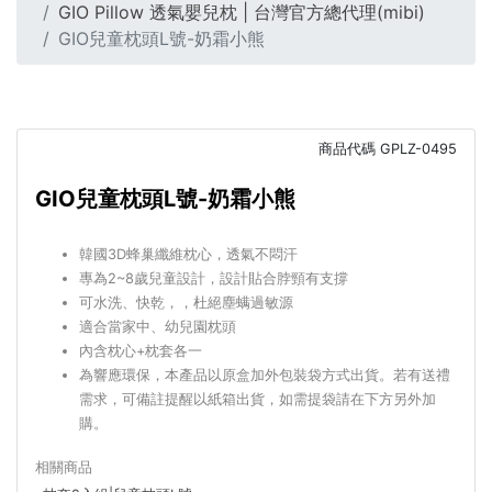
GIO Pillow 透氣嬰兒枕 | 台灣官方總代理(mibi)
GIO兒童枕頭L號-奶霜小熊
商品代碼
GPLZ-0495
GIO兒童枕頭L號-奶霜小熊
韓國3D蜂巢纖維枕心，透氣不悶汗
專為2~8歲兒童設計，設計貼合脖頸有支撐
可水洗、快乾，，杜絕塵螨過敏源
適合當家中、幼兒園枕頭
內含枕心+枕套各一
為響應環保，本產品以原盒加外包裝袋方式出貨。若有送禮
需求，可備註提醒以紙箱出貨，
如需提袋請在下方另外加
購
。
相關商品