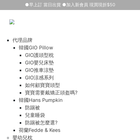
●早上訂 當日出貨 ●加入新會員 現買現折$50
代理品牌
韓國GIO Pillow
GIO護頭型枕
GIO嬰兒床墊
GIO推車涼墊
GIO涼感系列
如何顧寶寶頭型
寶寶需要戴矯正頭盔嗎?
韓國Hans Pumpkin
防踢被
兒童睡袋
防踢被怎麼選?
荷蘭Fedde & Kees
嬰幼兒枕