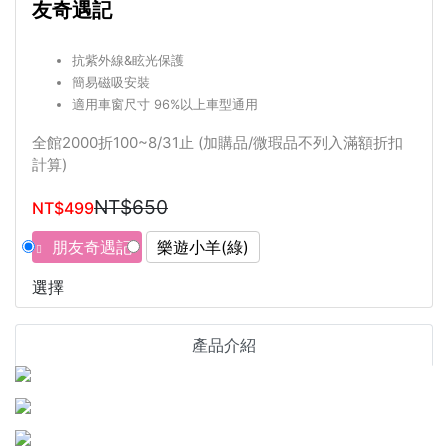
友奇遇記
抗紫外線&眩光保護
簡易磁吸安裝
適用車窗尺寸 96%以上車型通用
全館2000折100~8/31止 (加購品/微瑕品不列入滿額折扣
計算)
NT$650
NT$499
朋友奇遇記
樂遊小羊(綠)
選擇
產品介紹