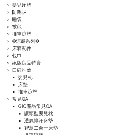
嬰兒床墊
防踢被
睡袋
被毯
推車涼墊
❆涼感系列❆
床寢配件
包巾
絕版良品特賣
口碑推薦
嬰兒枕
床墊
推車涼墊
常見QA
GIO產品常見QA
護頭型嬰兒枕
透氣排汗床墊
智慧二合一床墊